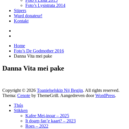
Foto’s Liolà 2015
Foto’s Lysistrata 2014
Stipers
Wurd donateur!
Kontakt
Home
Foto’s De Godmother 2016
Danna Vita mei pake
Danna Vita mei pake
Copyright © 2026
Toanielselskip Nij Begjin
. All rights reserved.
Thema:
Cenote
by ThemeGrill. Aangedreven door
WordPress
.
Thús
Stikken
Kafee Mei-inoar – 2025
It doarp fan’e kaart? – 2023
Roes – 2022