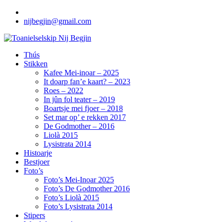
Ga
naar
nijbegjin@gmail.com
de
inhoud
Toanielselskip Nij Begjin
Thús
Stikken
Kafee Mei-inoar – 2025
It doarp fan’e kaart? – 2023
Roes – 2022
In jûn fol teater – 2019
Boartsje mei fjoer – 2018
Set mar op’ e rekken 2017
De Godmother – 2016
Liolà 2015
Lysistrata 2014
Histoarje
Bestjoer
Foto’s
Foto’s Mei-Inoar 2025
Foto’s De Godmother 2016
Foto’s Liolà 2015
Foto’s Lysistrata 2014
Stipers