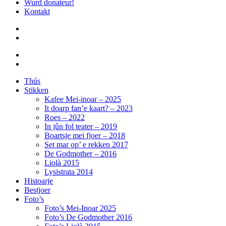
Wurd donateur!
Kontakt
Thús
Stikken
Kafee Mei-inoar – 2025
It doarp fan’e kaart? – 2023
Roes – 2022
In jûn fol teater – 2019
Boartsje mei fjoer – 2018
Set mar op’ e rekken 2017
De Godmother – 2016
Liolà 2015
Lysistrata 2014
Histoarje
Bestjoer
Foto’s
Foto’s Mei-Inoar 2025
Foto’s De Godmother 2016